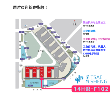
届时欢迎莅临指教！